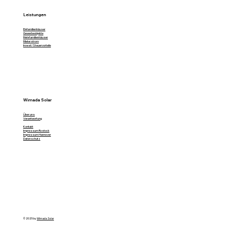
Leistungen
Einfamilienhäuser
Gewerbeobjekte
Mehrfamilienhäuser
Mieterstrom
Invest/Steuervorteile
Wimada Solar
Über uns
Verantwortung
Kontakt
Impressum Rostock
Impressum Hannover
Datenschutz
© 2025 by
Wimada Solar