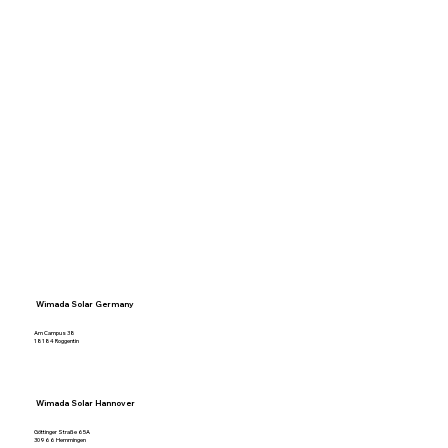
Wimada Solar Germany
Am Campus 38
18184 Roggentin
Wimada Solar Hannover
Göttinger Straße 65A
30966 Hemmingen