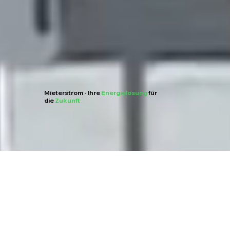
Mieterstrom - Ihre
Energielösung
für
die
Zukunft
Willkommen bei Wimada Solar
– Ihrem Partner für innovative Energielösungen! Neben unseren